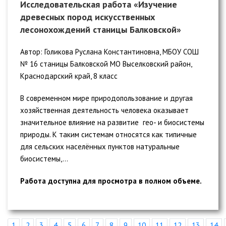
Исследовательская работа «Изучение
древесных пород искусственных
лесонохождений станицы Балковской»
Автор: Голикова Руслана Константиновна, МБОУ СОШ
№ 16 станицы Балковской МО Выселковский район,
Краснодарский край, 8 класс
В современном мире природопользование и другая
хозяйственная деятельность человека оказывает
значительное влияние на развитие гео- и биосистемы
природы. К таким системам относятся как типичные
для сельских населённых пунктов натуральные
биосистемы,...
Работа доступна для просмотра в полном объеме.
1
2
3
4
5
6
7
8
9
10
11
12
13
14