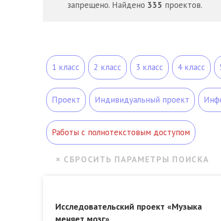
запрещено. Найдено
335
проектов.
1 класс
2 класс
3 класс
4 класс
Проект
Индивидуальный проект
Инф
Работы с полнотекстовым доступом
Исследовательский проект «Музыка
меняет мозг»