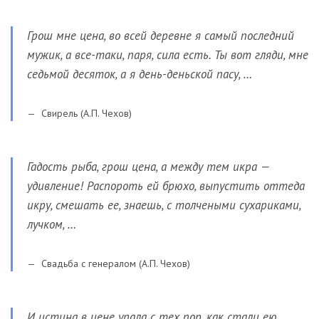
Грош мне цена, во всей деревне я самый последний
мужик, а все-таки, паря, сила есть. Ты вот гляди, мне
седьмой десяток, а я день-деньской пасу, …
Свирель (А.П. Чехов)
Гадость рыба, грош цена, а между тем икра —
удивление! Распороть ей брюхо, выпустить оттеда
икру, смешать ее, знаешь, с толчеными сухариками,
лучком, …
Свадьба с генералом (А.П. Чехов)
И истина в цене упала с тех пор, как стали ею