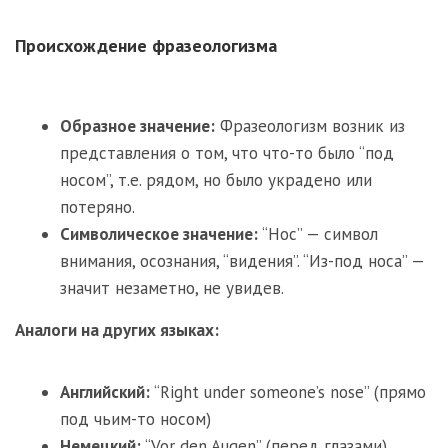
Происхождение фразеологизма
Образное значение:
Фразеологизм возник из
представления о том, что что-то было “под
носом”, т.е. рядом, но было украдено или
потеряно.
Символическое значение:
“Нос” — символ
внимания, осознания, “видения”. “Из-под носа” —
значит незаметно, не увидев.
Аналоги на других языках:
Английский:
“Right under someone’s nose” (прямо
под чьим-то носом)
Немецкий:
“Vor den Augen” (перед глазами)