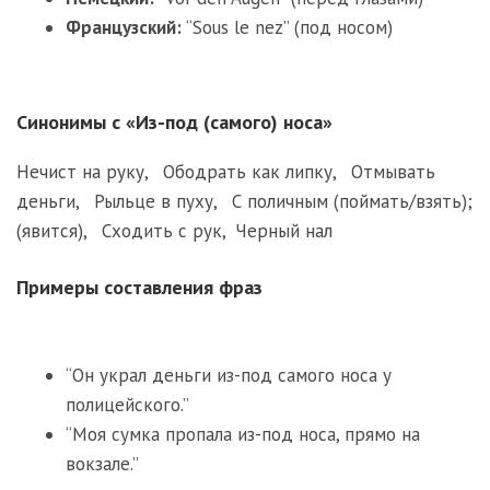
Французский:
“Sous le nez” (под носом)
Синонимы с «Из-под (самого) носа»
Нечист на руку
,
Ободрать как липку
,
Отмывать
деньги
,
Рыльце в пуху
,
С поличным (поймать/взять);
(явится)
,
Сходить с рук
,
Черный нал
Примеры составления фраз
“Он украл деньги из-под самого носа у
полицейского.”
“Моя сумка пропала из-под носа, прямо на
вокзале.”