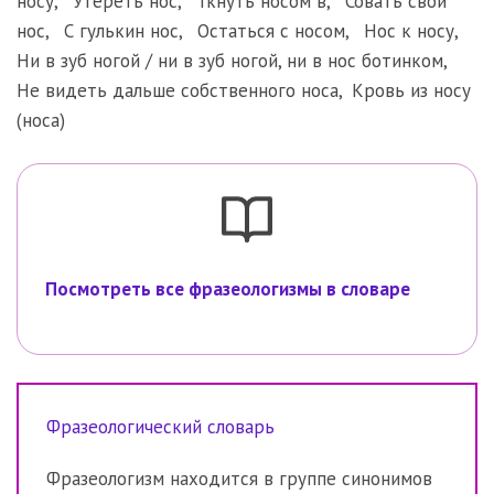
носу
,
Утереть нос
,
Ткнуть носом в
,
Совать свой
нос
,
С гулькин нос
,
Остаться с носом
,
Нос к носу
,
Ни в зуб ногой / ни в зуб ногой, ни в нос ботинком
,
Не видеть дальше собственного носа
,
Кровь из носу
(носа)
Посмотреть все фразеологизмы в словаре
Фразеологический словарь
Фразеологизм находится в группе синонимов