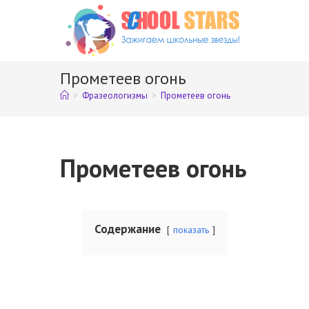
Перейти
к
содержимому
Прометеев огонь
>
Фразеологизмы
>
Прометеев огонь
Прометеев огонь
Содержание
показать