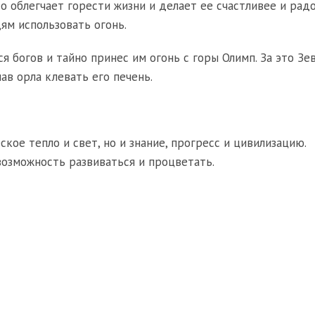
то облегчает горести жизни и делает ее счастливее и радо
дям использовать огонь.
 богов и тайно принес им огонь с горы Олимп. За это Зе
лав орла клевать его печень.
кое тепло и свет, но и знание, прогресс и цивилизацию.
возможность развиваться и процветать.