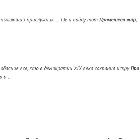
я, пылающий прислужник, … Где я найду тот
Прометеев жар
,
обаяние все, кто в демократии XIX века сохранил искру
Пр
в и …