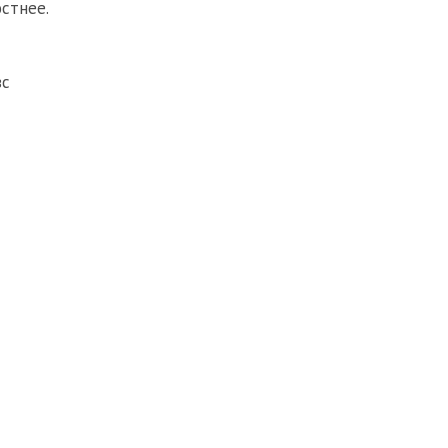
стнее.
вс