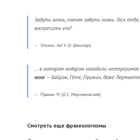
Задуть огонь, потом задуть огонь. Гася теб
воскресить его?
Отелло. Акт V (У. Шекспир)
… в котором недаром находили неотразимое 
огня
— Байрон, Гёте, Пушкин, даже Лермонто
Пушкин. IV (Д.С. Мережковский)
Смотреть еще фразеологизмы