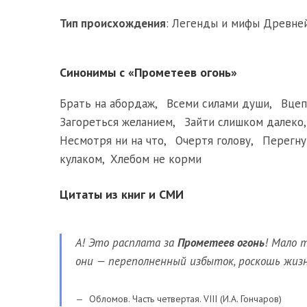
Тип происхождения
:
Легенды и мифы Древней
Синонимы с «Прометеев огонь»
Брать на абордаж
,
Всеми силами души
,
Вцеп
Загореться желанием
,
Зайти слишком далеко
Несмотря ни на что
,
Очертя голову
,
Перегну
кулаком
,
Хлебом не корми
Цитаты из книг и СМИ
А! Это расплата за
Прометеев огонь
! Мало 
они — переполненный избыток, роскошь жиз
Обломов. Часть четвертая. VIII (И.А. Гончаров)