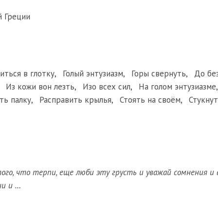
 Греции
иться в глотку
,
Голый энтузиазм
,
Горы свернуть
,
До бе
,
Из кожи вон лезть
,
Изо всех сил
,
На голом энтузиазме
ть палку
,
Расправить крылья
,
Стоять на своём
,
Стукну
того, что терпи, еще люби эту грусть и уважай сомнения и 
ни и …