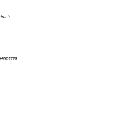
 Чтоб
ометеева