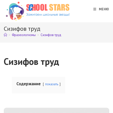
Перейти
к
МЕНЮ
содержимому
Сизифов труд
>
Фразеологизмы
>
Сизифов труд
Сизифов труд
Содержание
показать