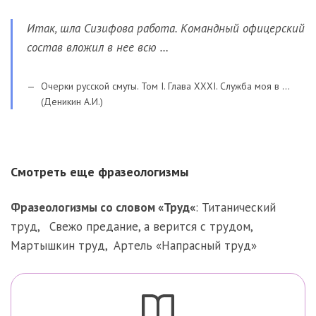
Итак, шла Сизифова работа. Командный офицерский
состав вложил в нее всю …
Очерки русской смуты. Том I. Глава XXXI. Служба моя в …
(Деникин А.И.)
Смотреть еще фразеологизмы
Фразеологизмы со словом «
Труд
«
:
Титанический
труд
,
Свежо предание, а верится с трудом
,
Мартышкин труд
,
Артель «Напрасный труд»