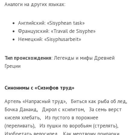
Аналоги на других языках:
Английский: «Sisyphean task»
Французский: «Travail de Sisyphe»
Немецкий: «Sisyphusarbeit»
Тип происхождения
:
Легенды и мифы Древней
Греции
Синонимы с «Сизифов труд»
Артель «Напрасный труд»
,
Биться как рыба об лед
,
Бочка Данаид
,
Дирол с ксилитом
,
За семь верст
киселя хлебать
,
Из пустого в порожнее
(переливать)
,
Из пушки по воробьям (стрелять)
,
Изобретать велосипед
,
Как мертвому припарки
,