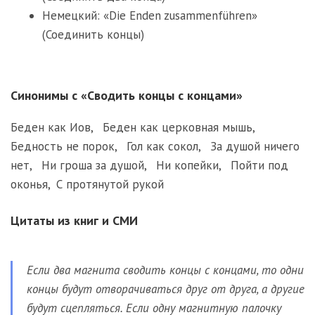
Немецкий: «Die Enden zusammenführen»
(Соединить концы)
Синонимы с «Сводить концы с концами»
Беден как Иов
,
Беден как церковная мышь
,
Бедность не порок
,
Гол как сокол
,
За душой ничего
нет
,
Ни гроша за душой
,
Ни копейки
,
Пойти под
оконья
,
С протянутой рукой
Цитаты из книг и СМИ
Если два магнита сводить концы с концами, то одни
концы будут отворачиваться друг от друга, а другие
будут сцепляться. Если одну магнитную палочку