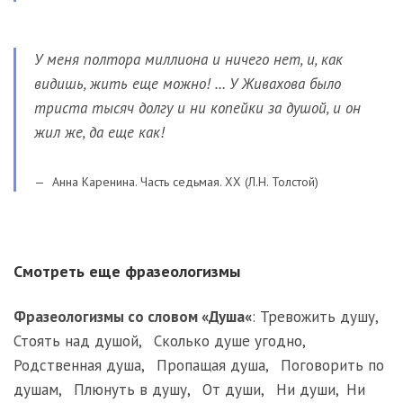
У меня полтора миллиона и ничего нет, и, как
видишь, жить еще можно! … У Живахова было
триста тысяч долгу и ни копейки за душой, и он
жил же, да еще как!
Анна Каренина. Часть седьмая. XX (Л.Н. Толстой)
Смотреть еще фразеологизмы
Фразеологизмы со словом «
Душа
«
:
Тревожить душу
,
Стоять над душой
,
Сколько душе угодно
,
Родственная душа
,
Пропащая душа
,
Поговорить по
душам
,
Плюнуть в душу
,
От души
,
Ни души
,
Ни