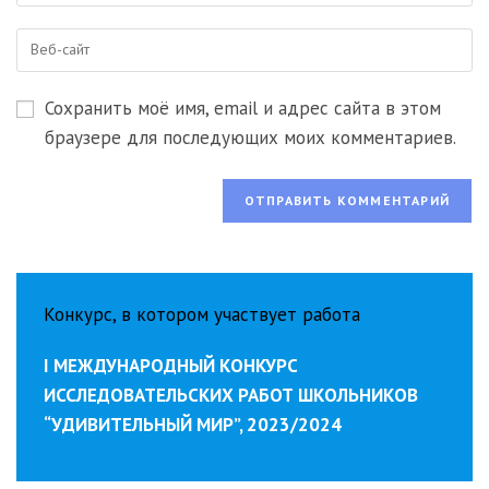
имя
email-
пользователя,
Введите
адрес,
чтобы
URL
чтобы
прокомментировать
вашего
прокомментировать
Сохранить моё имя, email и адрес сайта в этом
веб-
сайта
браузере для последующих моих комментариев.
(необязательно)
Конкурс, в котором участвует работа
I МЕЖДУНАРОДНЫЙ КОНКУРС
ИССЛЕДОВАТЕЛЬСКИХ РАБОТ ШКОЛЬНИКОВ
“УДИВИТЕЛЬНЫЙ МИР”, 2023/2024