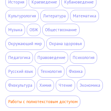
История
Краеведение
Кубановедение
Культурология
Литература
Математика
Музыка
ОБЖ
Обществознание
Окружающий мир
Охрана здоровья
Педагогика
Правоведение
Психология
Русский язык
Технология
Физика
Физкультура
Химия
Чтение
Экономика
Работы с полнотекстовым доступом