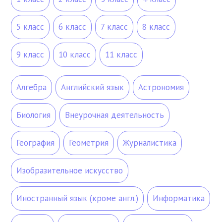
5 класс
6 класс
7 класс
8 класс
9 класс
10 класс
11 класс
Алгебра
Английский язык
Астрономия
Биология
Внеурочная деятельность
География
Геометрия
Журналистика
Изобразительное искусство
Иностранный язык (кроме англ.)
Информатика