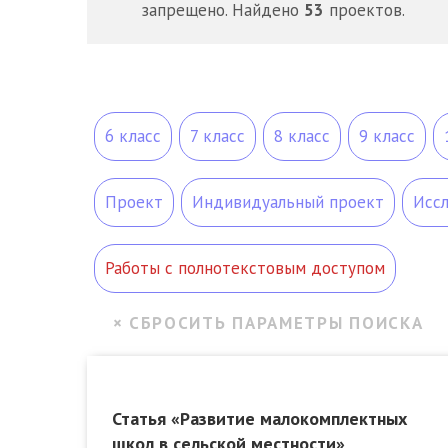
запрещено. Найдено
53
проектов.
6 класс
7 класс
8 класс
9 класс
Проект
Индивидуальный проект
Исс
Работы с полнотекстовым доступом
Статья «Развитие малокомплектных
школ в сельской местности»