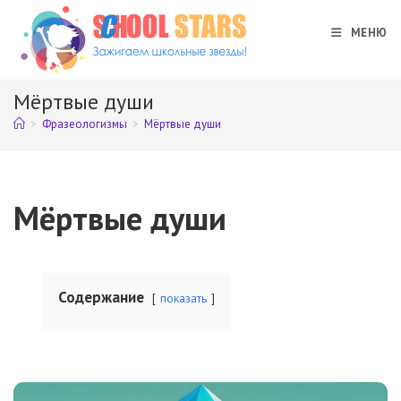
Перейти
к
МЕНЮ
содержимому
Мёртвые души
>
Фразеологизмы
>
Мёртвые души
Мёртвые души
Содержание
показать