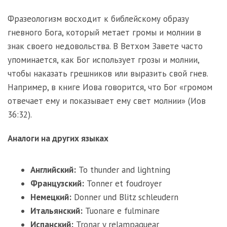
Фразеологизм восходит к библейскому образу
гневного Бога, который метает громы и молнии в
знак своего недовольства. В Ветхом Завете часто
упоминается, как Бог использует грозы и молнии,
чтобы наказать грешников или выразить свой гнев.
Например, в книге Иова говорится, что Бог «громом
отвечает ему и показывает ему свет молнии» (Иов
36:32).
Аналоги на других языках
Английский:
To thunder and lightning
Французский:
Tonner et foudroyer
Немецкий:
Donner und Blitz schleudern
Итальянский:
Tuonare e fulminare
Испанский:
Tronar y relampaguear