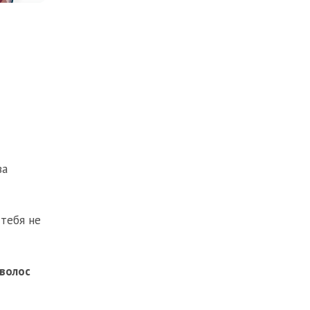
ва
 тебя не
 волос