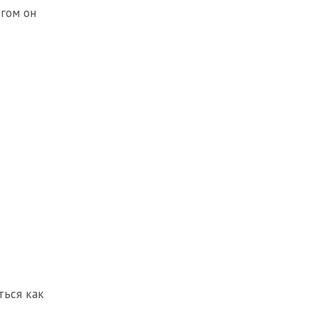
огом он
ться как