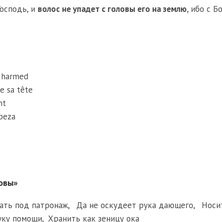
Господь, и
волос не упадет с головы его на землю
, ибо с Б
e harmed
e sa tête
mt
abeza
ловы»
ать под патронаж
,
Да не оскудеет рука дающего
,
Носи
уку помощи
,
Хранить как зеницу ока