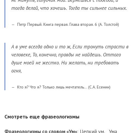
не минуть, голубчик мой. Вернешься с победой, и
тогда делай, что хочешь. Тогда ты сильнее сильных.
Петр Первый. Книга первая. Глава вторая. 6 (А. Толстой)
А в уме всегда одно и то ж, Если тронуть страсти в
человеке, То, конечно, правды не найдешь. Оттого
душе моей не жестко. Ни желать, ни требовать
огня,
Кто я? Что я? Только лишь мечтатель… (С.А. Есенин)
Смотреть еще фразеологизмы
Фразеологизмы со словом «
Ум
«
:
Цепкий ум
,
Ума