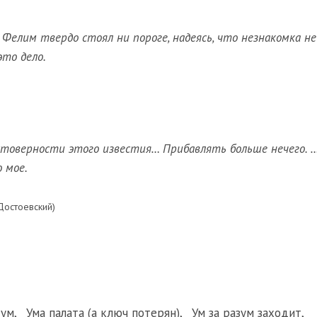
 Фелим твердо стоял ни пороге, надеясь, что незнакомка не
то дело.
стоверности этого известия… Прибавлять больше нечего. 
 мое.
 Достоевский)
 ум
,
Ума палата (а ключ потерян)
,
Ум за разум заходит
,