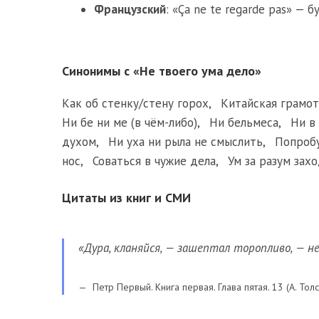
Французский
: «Ça ne te regarde pas» — 
Синонимы с «Не твоего ума дело»
Как об стенку/стену горох
,
Китайская грамот
Ни бе ни ме (в чём-либо)
,
Ни бельмеса
,
Ни в 
духом
,
Ни уха ни рыла не смыслить
,
Попроб
нос
,
Соваться в чужие дела
,
Ум за разум зах
Цитаты из книг и СМИ
«Дура, кланяйся, — зашептал торопливо, — не
Петр Первый. Книга первая. Глава пятая. 13 (А. Толс