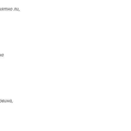
иятно ли,
на
овина,