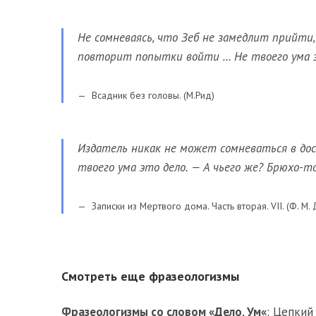
Не сомневаясь, что Зеб не замедлит прийти,
повторит попытки войти … Не твоего ума э
Всадник без головы. (М.Рид)
Издатель никак не может сомневаться в до
твоего ума это дело. — А чьего же? Брюхо-то
Записки из Мертвого дома. Часть вторая. VII. (Ф. М.
Смотреть еще фразеологизмы
Фразеологизмы со словом «
Дело
,
Ум
«
:
Цепкий