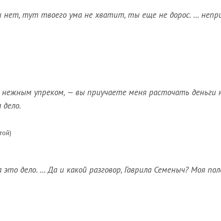
 нет, тут твоего ума не хватит, ты еще не дорос. … непр
 с нежным упреком, — вы приучаете меня расточать деньги 
 дело.
той)
а это дело. … Да и какой разговор, Гаврила Семеныч? Моя пол