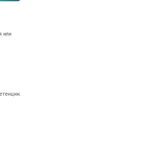
я или
етенции.