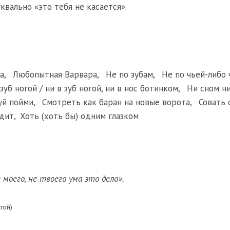
буквально «это тебя не касается».
а
,
Любопытная Варвара
,
Не по зубам
,
Не по чьей-либо 
зуб ногой / ни в зуб ногой, ни в нос ботинком
,
Ни сном н
уй пойми
,
Смотреть как баран на новые ворота
,
Совать 
одит
,
Хоть (хоть бы) одним глазком
 моего, не твоего ума это дело».
той)