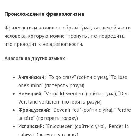
Происхождение фразеологизма
Фразеологизм возник от образа “ума”, как некой части
человека, которую можно “тронуть”, т.е. повредить,
что приводит к не адекватности.
Аналоги на других языках:
Английский:
“To go crazy” (сойти с ума), “To lose
one’s mind” (потерять разум)
Немецкий:
“Verrückt werden” (сойти с ума), “Den
Verstand verlieren” (потерять разум)
Французский:
“Devenir fou” (сойти с ума), “Perdre
la tête” (потерять голову)
Испанский:
“Enloquecer” (сойти с ума), “Perder la
cabeza” (потерять голову)