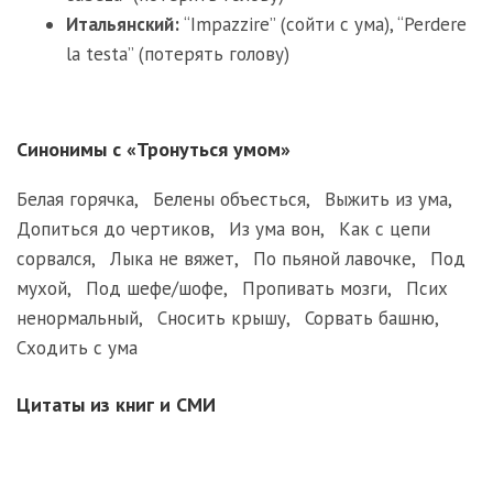
Итальянский:
“Impazzire” (сойти с ума), “Perdere
la testa” (потерять голову)
Синонимы с «Тронуться умом»
Белая горячка
,
Белены объесться
,
Выжить из ума
,
Допиться до чертиков
,
Из ума вон
,
Как с цепи
сорвался
,
Лыка не вяжет
,
По пьяной лавочке
,
Под
мухой
,
Под шефе/шофе
,
Пропивать мозги
,
Псих
ненормальный
,
Сносить крышу
,
Сорвать башню
,
Сходить с ума
Цитаты из книг и СМИ