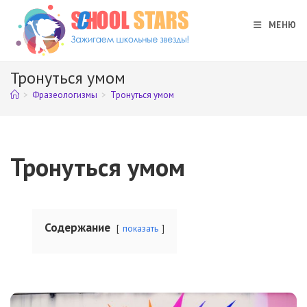
Перейти
к
МЕНЮ
содержимому
Тронуться умом
>
Фразеологизмы
>
Тронуться умом
Тронуться умом
Содержание
показать