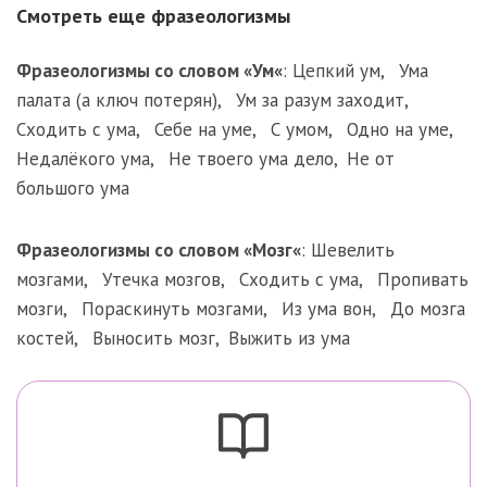
Смотреть еще фразеологизмы
Фразеологизмы со словом «
Ум
«
:
Цепкий ум
,
Ума
палата (а ключ потерян)
,
Ум за разум заходит
,
Сходить с ума
,
Себе на уме
,
С умом
,
Одно на уме
,
Недалёкого ума
,
Не твоего ума дело
,
Не от
большого ума
Фразеологизмы со словом «
Мозг
«
:
Шевелить
мозгами
,
Утечка мозгов
,
Сходить с ума
,
Пропивать
мозги
,
Пораскинуть мозгами
,
Из ума вон
,
До мозга
костей
,
Выносить мозг
,
Выжить из ума