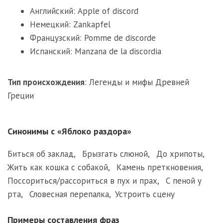
Английский: Apple of discord
Немецкий: Zankapfel
Французский: Pomme de discorde
Испанский: Manzana de la discordia
Тип происхождения
:
Легенды и мифы Древней
Греции
Синонимы с «Яблоко раздора»
Биться об заклад
,
Брызгать слюной
,
До хрипоты
,
Жить как кошка с собакой
,
Камень преткновения
,
Поссориться/рассориться в пух и прах
,
С пеной у
рта
,
Словесная перепалка
,
Устроить сцену
Примеры составления фраз