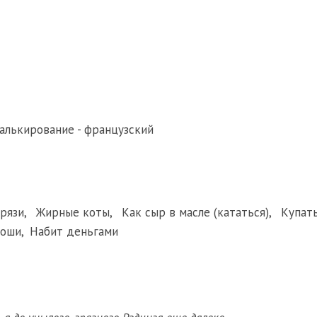
алькирование - французский
грязи
,
Жирные коты
,
Как сыр в масле (кататься)
,
Купать
коши
,
Набит деньгами