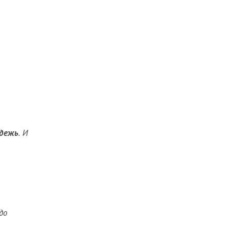
одежь
. И
до