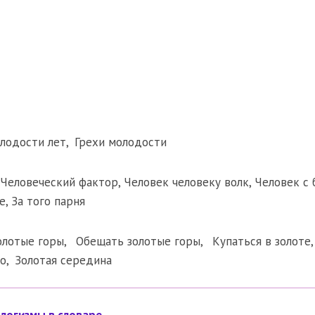
лодости лет
,
Грехи молодости
Человеческий фактор
,
Человек человеку волк
,
Человек с
е
,
За того парня
олотые горы
,
Обещать золотые горы
,
Купаться в золоте
но
,
Золотая середина
логизмы в словаре