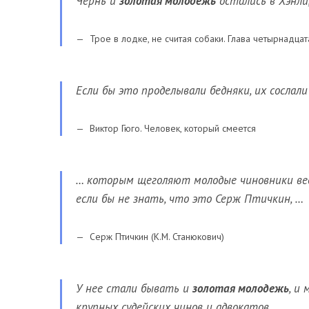
Чернь и
золотая молодежь
остались в Хэнли,
Трое в лодке, не считая собаки. Глава четырнадц
Если бы это проделывали бедняки, их сослал
Виктор Гюго. Человек, который смеется
… которым щеголяют молодые чиновники ве
если бы не знать, что это Серж Птичкин, …
Серж Птичкин (К.М. Станюкович)
У нее стали бывать и
золотая молодежь
, и
крупных судейских чинов и адвокатов.