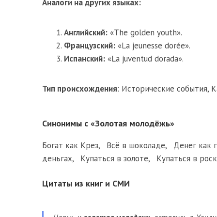
Аналоги на других языках:
Английский:
«The golden youth».
Французский:
«La jeunesse dorée».
Испанский:
«La juventud dorada».
Тип происхождения
:
Исторические события
,
К
Синонимы с «Золотая молодёжь»
Богат как Крез
,
Всё в шоколаде
,
Денег как 
деньгах
,
Купаться в золоте
,
Купаться в рос
Цитаты из книг и СМИ