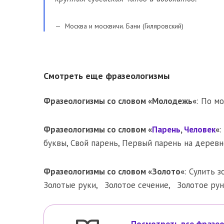
Москва и москвичи. Бани (Гиляровский)
Смотреть еще фразеологизмы
Фразеологизмы со словом «
Молодежь
«
:
По мо
Фразеологизмы со словом «
Парень
,
Человек
«
:
буквы
,
Свой парень
,
Первый парень на деревн
Фразеологизмы со словом «
Золото
«
:
Сулить з
Золотые руки
,
Золотое сечение
,
Золотое ру
Посмотреть все фразео