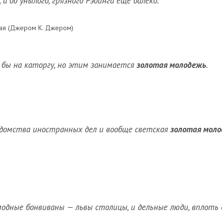
 а до унылого, грязного Рэдинга еще далеко.
атая (Джером К. Джером)
и бы на каторгу, но этим занимается
золотая молодежь
.
домства иностранных дел и вообще светская
золотая мол
 модные бонвиваны — львы столицы, и дельные люди, вплоть 