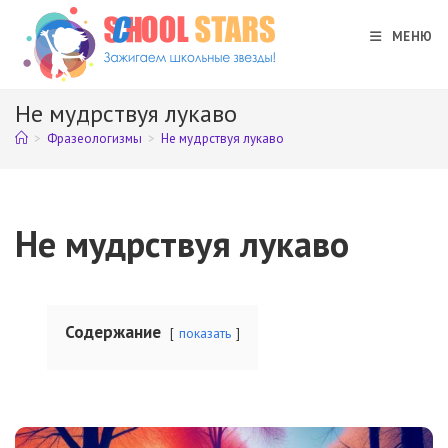
Перейти
к
МЕНЮ
содержимому
Не мудрствуя лукаво
>
Фразеологизмы
>
Не мудрствуя лукаво
Не мудрствуя лукаво
Содержание
показать