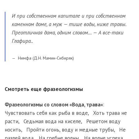
И при собственном капитале и при собственном
каменном доме, а муж — тише воды, ниже травы.
Преотличная дама, одним словом… — А все-таки
Глафира..
Нимфа (Д.Н. Мамин-Сибиряк)
Смотреть еще фразеологизмы
Фразеологизмы со словом «
Вода
,
трава
«
:
Чувствовать себя как рыба в воде
,
Хоть трава не
расти
,
Седьмая вода на киселе
,
Решетом воду
носить
,
Пройти огонь, воду и медные трубы
,
Не
разлей вода
,
На гребне волны
,
На волне успеха
,