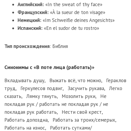
Английский:
«In the sweat of thy face»
Французский:
«À la sueur de ton visage»
Немецкий:
«Im Schweiße deines Angesichts»
Испанский:
«En el sudor de tu rostro»
Тип происхождения
:
Библия
Синонимы с «В поте лица (работать)»
Вкладывать душу
,
Выжать всё, что можно
,
Гераклов
труд
,
Геркулесов подвиг
,
Засучить рукава
,
Легко
сказать
,
Лямку тянуть
,
Мозолить руки
,
Не
покладая рук / работать не покладая рук / не
покладая рук работать
,
Нести свой крест
,
Работать допоздна
,
Работать за троих/семерых
,
Работать на износ
,
Работать сутками/