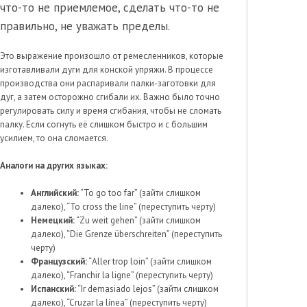
что-то не приемлемое, сделать что-то не
правильно, не уважать пределы.
Это выражение произошло от ремесленников, которые
изготавливали дуги для конской упряжи. В процессе
производства они распаривали палки-заготовки для
дуг, а затем осторожно сгибали их. Важно было точно
регулировать силу и время сгибания, чтобы не сломать
палку. Если согнуть её слишком быстро и с большим
усилием, то она сломается.
Аналоги на других языках:
Английский:
“To go too far” (зайти слишком
далеко), “To cross the line” (переступить черту)
Немецкий:
“Zu weit gehen” (зайти слишком
далеко), “Die Grenze überschreiten” (переступить
черту)
Французский:
“Aller trop loin” (зайти слишком
далеко), “Franchir la ligne” (переступить черту)
Испанский:
“Ir demasiado lejos” (зайти слишком
далеко), “Cruzar la línea” (переступить черту)