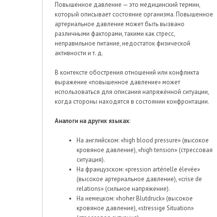
Повышенное давление — это медицинский термин,
который описывает состояние организма. Повышенное
артериальное давление может быть вызвано
различными факторами, такими как стресс,
неправильное питание, недостаток физической
активности и т. д.
В контексте обострения отношений или конфликта
выражение «повышенное давление» может
использоваться для описания напряжённой ситуации,
когда стороны находятся в состоянии конфронтации.
Аналоги на других языках
:
На английском: «high blood pressure» (высокое
кровяное давление), «high tension» (стрессовая
ситуация).
На французском: «pression artérielle élevée»
(высокое артериальное давление), «crise de
relations» (сильное напряжение).
На немецком: «hoher Blutdruck» (высокое
кровяное давление), «stressige Situation»