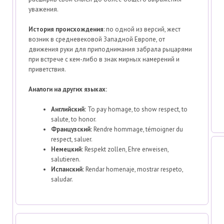
уважения.
История происхождения
: по одной из версий, жест
возник в средневековой Западной Европе, от
движения руки для приподнимания забрала рыцарями
при встрече с кем-либо в знак мирных намерений и
приветствия.
Аналоги на других языках:
Английский:
To pay homage, to show respect, to
salute, to honor.
Французский:
Rendre hommage, témoigner du
respect, saluer.
Немецкий:
Respekt zollen, Ehre erweisen,
salutieren.
Испанский:
Rendar homenaje, mostrar respeto,
saludar.