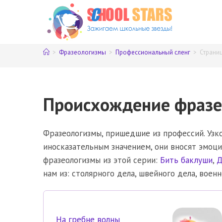
Перейти
к
содержимому
>
Фразеологизмы
>
Профессиональный сленг
>
Страниц
Происхождение фразе
Фразеологизмы, пришедшие из профессий. Узк
иносказательным значением, они вносят эмоц
фразеологизмы из этой серии:
Бить баклуши
,
Д
нам из: столярного дела, швейного дела, военн
На гребне волны