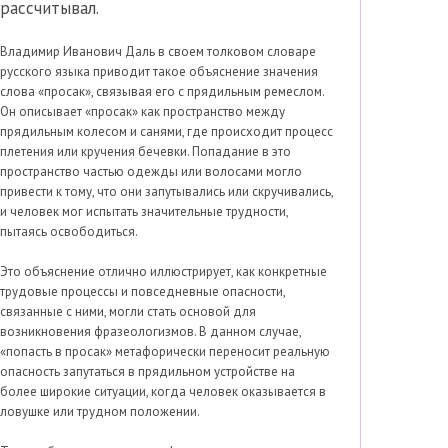
рассчитывал.
Владимир Иванович Даль в своем толковом словаре
русского языка приводит такое объяснение значения
слова «просак», связывая его с прядильным ремеслом.
Он описывает «просак» как пространство между
прядильным колесом и санями, где происходит процесс
плетения или кручения бечевки. Попадание в это
пространство частью одежды или волосами могло
привести к тому, что они запутывались или скручивались,
и человек мог испытать значительные трудности,
пытаясь освободиться.
Это объяснение отлично иллюстрирует, как конкретные
трудовые процессы и повседневные опасности,
связанные с ними, могли стать основой для
возникновения фразеологизмов. В данном случае,
«попасть в просак» метафорически переносит реальную
опасность запутаться в прядильном устройстве на
более широкие ситуации, когда человек оказывается в
ловушке или трудном положении.