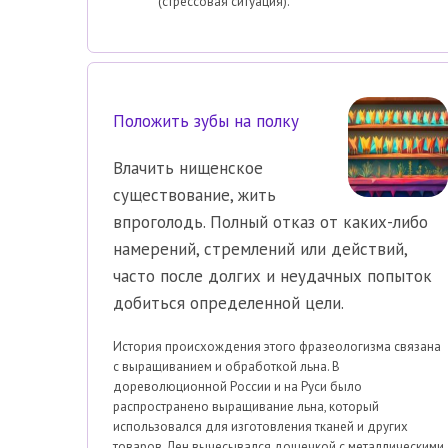
(стрессовая ситуация).
Положить зубы на полку
Влачить нищенское
существование, жить
впроголодь. Полный отказ от каких-либо
намерений, стремлений или действий,
часто после долгих и неудачных попыток
добиться определенной цели.
История происхождения этого фразеологизма связана
с выращиванием и обработкой льна. В
дореволюционной России и на Руси было
распространено выращивание льна, который
использовался для изготовления тканей и других
товаров. Лен вычесывался дощечкой с металлическими