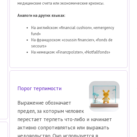
медицинские счета или экономические кризисы.
Аналоги на других языках
:
На английском: «financial cushion», «emergency
fund»
На французском: «coussin financier», «fonds de
secours»
На немецком: «Finanzpolster», «Notfallfonds»
Порог терпимости
Выражение обозначает
предел, за которым человек
перестает терпеть что-либо и начинает
активно сопротивляться или выражать
недовольство. Оно используется в