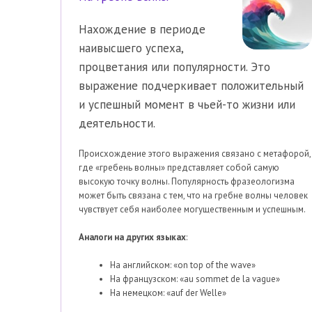
Нахождение в периоде
наивысшего успеха,
процветания или популярности. Это
выражение подчеркивает положительный
и успешный момент в чьей-то жизни или
деятельности.
Происхождение этого выражения связано с метафорой,
где «гребень волны» представляет собой самую
высокую точку волны. Популярность фразеологизма
может быть связана с тем, что на гребне волны человек
чувствует себя наиболее могущественным и успешным.
Аналоги на других языках
:
На английском: «on top of the wave»
На французском: «au sommet de la vague»
На немецком: «auf der Welle»