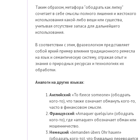
Таким образом, метафора “ободрать как липку”
сочетает в себе смыслы полного лишения и жестокого
использования какой-либо вещи или существа,
учитывая отсутствие запаса для дальнейшего
использования.
В соответствии с этим, фразеологизм представляет
собой яркий пример влияния традиционного ремесла
на язык и семантическую систему, отражая опыт и
знания о природных ресурсах и технологиях их
обработки.
Аналоги на других языках
:
Английский
: «To fleece someone» (ободрать
кого-то), что также означает обмануть кого-то,
часто в финансовом смысле.
Французский
: «Arnaquer quelqu’un» (ободрать
кого-то), где «arnaquer» обозначает обман или
мошенничество.
Немецкий
: «Jemanden übers Ohr hauen»
(ободрать кого-то), что буквально переводится